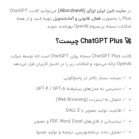
در
سایت البرز ایران ای‌آی (AlborzIranAI)
می‌توانید اکانت ChatGPT
Plus را به‌صورت
فعال، قانونی و آماده‌تحویل
تهیه کنید و از همه
امکانات نسخه پریمیوم OpenAI بهره‌مند شوید.
🚀 ChatGPT Plus چیست؟
اکانت ChatGPT Plus نسخه پولی ChatGPT است که توسط شرکت
OpenAI ارائه می‌شود و امکانات زیر را در اختیار کاربران قرار می‌دهد:
✅ سرعت بسیار بالاتر در پاسخ‌گویی
✅ دسترسی به مدل‌های پیشرفته GPT-4 / GPT-5
✅ اتصال به اینترنت (Web Browsing)
✅ قابلیت تولید تصویر با DALL·E
✅ پشتیبانی از فایل‌های PDF، Word، Excel و تصویر
✅ تحلیل داده، برنامه‌نویسی، ترجمه و تولید محتوا