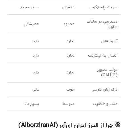
سرعت پاسخ‌گویی
معمولی
بسیار سریع
دسترسی در ساعات
محدود
همیشگی
شلوغ
آپلود فایل
ندارد
دارد
اتصال به اینترنت
ندارد
دارد
تولید تصویر
ندارد
دارد
(DALL·E)
درک زبان فارسی
خوب
عالی
دقت و خلاقیت
متوسط
بسیار بالا
🎯 چرا از البرز ایران ای‌آی (AlborzIranAI)