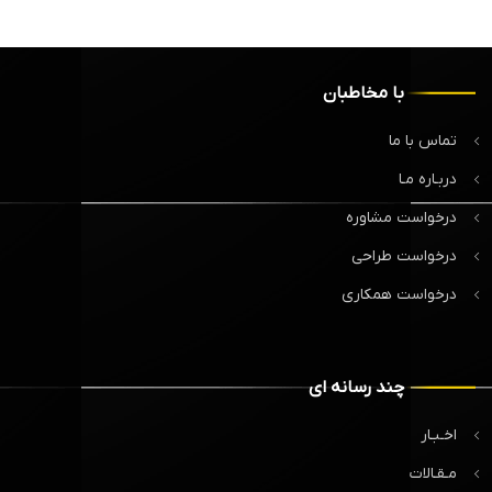
با مخاطبان
تماس با ما
دربـاره مـا
درخواست مشاوره
درخواست طراحی
درخواست همکاری
چند رسانه ای
اخـبـار
مـقـالات