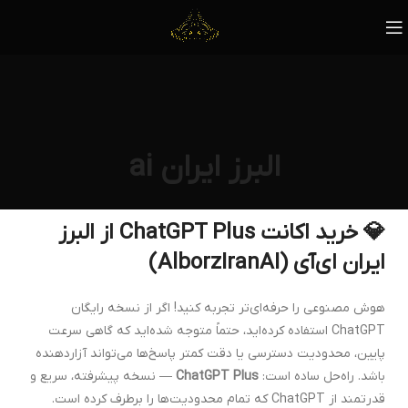
البرز ایران ai
💎 خرید اکانت ChatGPT Plus از البرز
ایران ای‌آی (AlborzIranAI)
هوش مصنوعی را حرفه‌ای‌تر تجربه کنید! اگر از نسخه رایگان
ChatGPT استفاده کرده‌اید، حتماً متوجه شده‌اید که گاهی سرعت
پایین، محدودیت دسترسی یا دقت کمتر پاسخ‌ها می‌تواند آزاردهنده
باشد. راه‌حل ساده است:
ChatGPT Plus
— نسخه پیشرفته، سریع و
قدرتمند از ChatGPT که تمام محدودیت‌ها را برطرف کرده است.