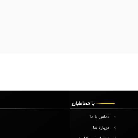
با مخاطبان
تماس با ما
دربـاره مـا