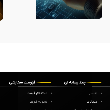
چند رسانه ای
فهرست سفارشی
اخـبـار
استعلام قیمت
مـقـالات
نمـونه کارهـا