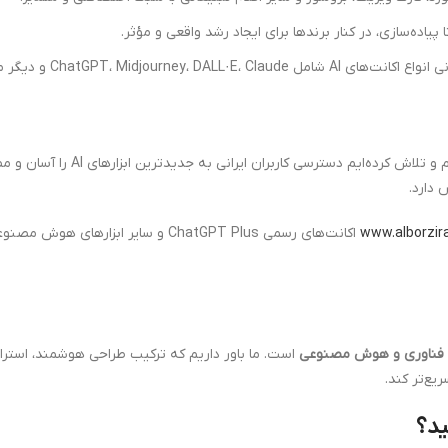
ا پیاده‌سازی، در کنار برندها برای ایجاد رشد واقعی و مؤثر.
ChatGPT، Midjourney، DALL·E، Cl و دیگر مدل‌های پرقدرت هوش مصنوعی.
اربران ایرانی به جدیدترین ابزارهای AI را آسان و مطمئن کنیم. بخش مهمی از فعالیت ما به
دارد.
www.alborzira
اکانت‌های رسمی ChatGPT Plus و سایر اب
 فناوری و هوش مصنوعی
است. ما باور داریم که ترکیب طراحی هوشمند، استرات
ع‌تر کند.
ید؟