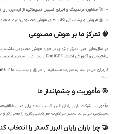
🚀
مشاوره برندینگ و اجرای کمپین تبلیغاتی:
از ایده‌پردازی ت
🤖
فروش و پشتیبانی اکانت‌های هوش مصنوعی:
عرضه قانونی انواع اکانت‌های AI شامل aude
🧠 تمرکز ما بر هوش مصنوعی
در سال‌های اخیر، تمرکز ویژه‌ای بر حوزه هوش مصنوعی داشته‌ایم و تلاش کرده‌ایم دسترسی ک
پشتیبانی و آموزش اکانت ChatGPT
و مدل‌های مرتبط اختصاص 
کاربران می‌توانند به‌صورت مستقیم از طریق وب‌سایت ما
nai.ir
کنند.
🎯 مأموریت و چشم‌انداز ما
مأموریت شرکت باران رایان البرز گستر، ایجاد پلی میان
خلاقیت،
مصنوعی می‌تواند مسیر موفقیت هر کسب‌وکاری را هموارتر و سری
🤝 چرا باران رایان البرز گستر را انتخاب کن