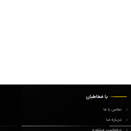
با مخاطبان
تماس با ما
دربـاره مـا
درخواست مشاوره